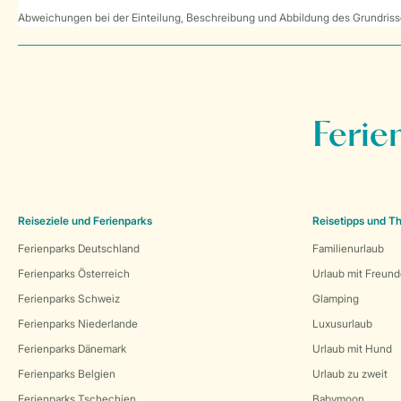
Abweichungen bei der Einteilung, Beschreibung und Abbildung des Grundrisse
Ferie
Reiseziele und Ferienparks
Reisetipps und 
Ferienparks Deutschland
Familienurlaub
Ferienparks Österreich
Urlaub mit Freun
Ferienparks Schweiz
Glamping
Ferienparks Niederlande
Luxusurlaub
Ferienparks Dänemark
Urlaub mit Hund
Ferienparks Belgien
Urlaub zu zweit
Ferienparks Tschechien
Babymoon