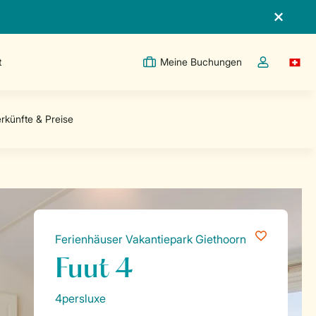
t
Meine Buchungen
Switc
Dropdown-Me
Ferienhäuser Vakantiepark Giethoorn
Fuut 4
4persluxe