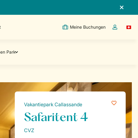
t
Meine Buchungen
Switc
Dropdown-Me
Vakantiepark Callassande
Safaritent 4
CVZ