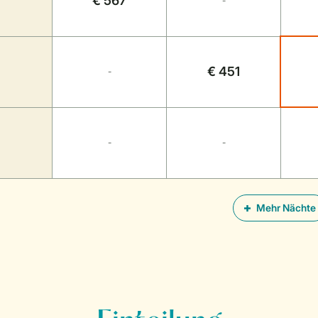
€ 567
-
€ 451
-
-
-
Mehr Nächte