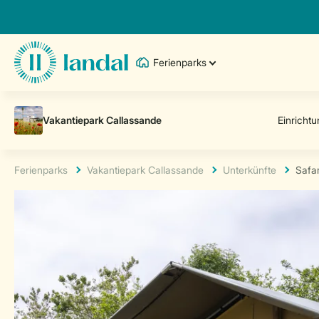
Ferienparks
Ferienparks
Vakantiepark Callassande
Unterkünfte
Safar