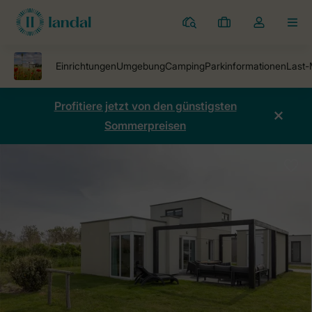
Ferienparks
Meine
Dropdown-
MEN
Buchungen
Menü
meines
Kontos
öffnen
Profitiere jetzt von den günstigsten
Sommerpreisen