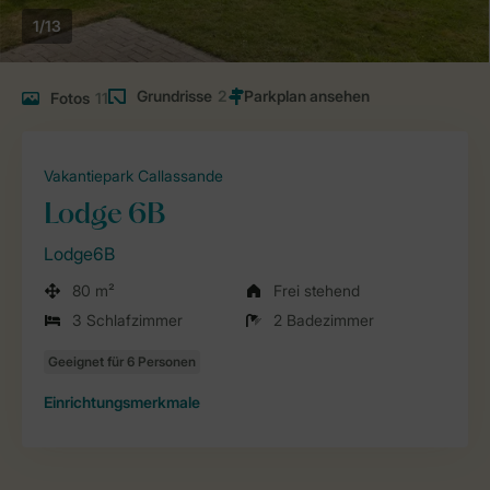
1/13
Grundrisse
2
Fotos
11
Vakantiepark Callassande
Lodge 6B
Lodge6B
80 m²
Frei stehend
3 Schlafzimmer
2 Badezimmer
Einrichtungsmerkmale