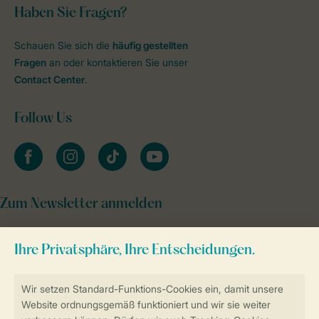
Haben Sie Fragen?
Schauen Sie sich die
häufig gestellten
Fragen
an oder kontaktieren Sie unser
Contact Center
.
Follow Us
facebook
instagram
tiktok
youtube
Zum Newsletter anmelden