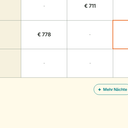
€ 711
-
€ 778
-
-
-
Mehr Nächte