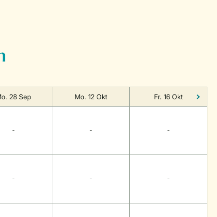
n
o. 28 Sep
Mo. 12 Okt
Fr. 16 Okt
-
-
-
-
-
-