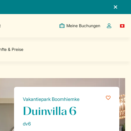
t
Meine Buchungen
Switc
Dropdown-Me
Vakantiepark Boomhiemke
Duinvilla 6
dv6