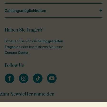
Zahlungsmöglichkeiten
Haben Sie Fragen?
Schauen Sie sich die
häufig gestellten
Fragen
an oder kontaktieren Sie unser
Contact Center
.
Follow Us
facebook
instagram
tiktok
youtube
Zum Newsletter anmelden