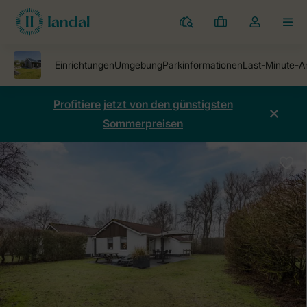
Ferienparks
Meine
Dropdown-
MEN
Buchungen
Menü
meines
Kontos
öffnen
Profitiere jetzt von den günstigsten
Sommerpreisen