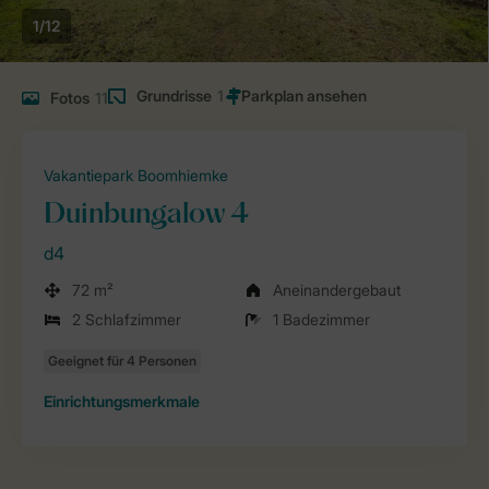
1/12
Grundrisse
1
Fotos
11
Vakantiepark Boomhiemke
Duinbungalow 4
d4
72 m²
Aneinandergebaut
2 Schlafzimmer
1 Badezimmer
Einrichtungsmerkmale