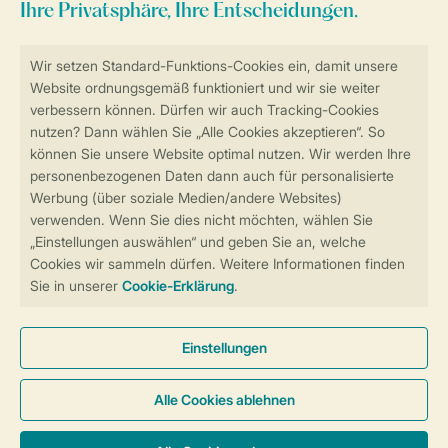
Sicher und schnell zur Online-Buchung
Sichere Datenübertragung
Sicheres Bezahlen
Sicherstellung Deiner Privatsphäre
Weitere Informationen und Einstellungen
Allgemeine Bedingungen
Impressum
Datenschutz
Cookies und Banner
Barrierefreiheit
© 2026 Landal GreenParks GmbH