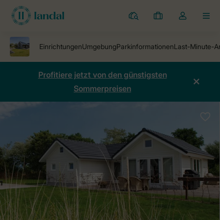
Ferienparks
Meine
Dropdown-
MEN
Buchungen
Menü
meines
Kontos
öffnen
Profitiere jetzt von den günstigsten
Sommerpreisen