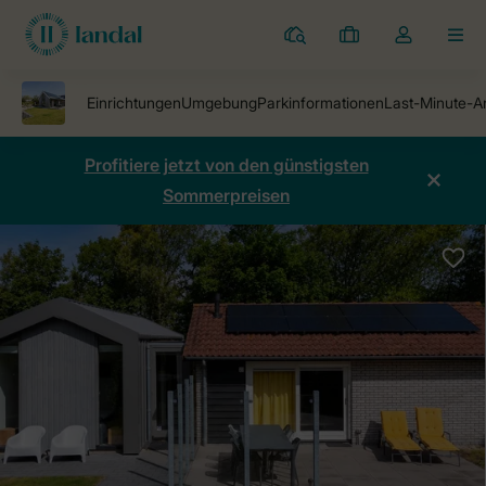
Ferienparks
Meine
Dropdown-
MEN
Buchungen
Menü
meines
Kontos
öffnen
Profitiere jetzt von den günstigsten
Sommerpreisen