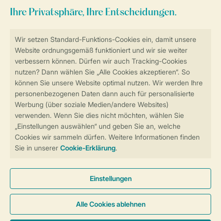
Sicher und schnell zur Online-Buchung
Sichere Datenübertragung
Sicheres Bezahlen
Sicherstellung Deiner Privatsphäre
Weitere Informationen und Einstellungen
Allgemeine Bedingungen
Impressum
Datenschutz
Cookies und Banner
Barrierefreiheit
© 2026 Landal GreenParks GmbH