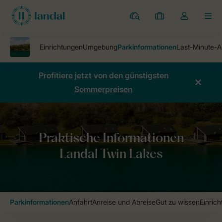
Ferienparks
Meine
Dropdown-
MEN
Buchungen
Menü
meines
Kontos
öffnen
Profitiere jetzt von den günstigsten
Sommerpreisen