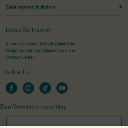
Zahlungsmöglichkeiten
Haben Sie Fragen?
Schauen Sie sich die
häufig gestellten
Fragen
an oder kontaktieren Sie unser
Contact Center
.
Follow Us
facebook
instagram
tiktok
youtube
Zum Newsletter anmelden