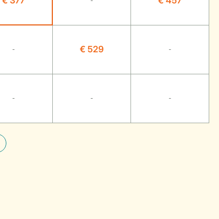
€ 377
€ 457
-
€ 529
-
-
-
-
-