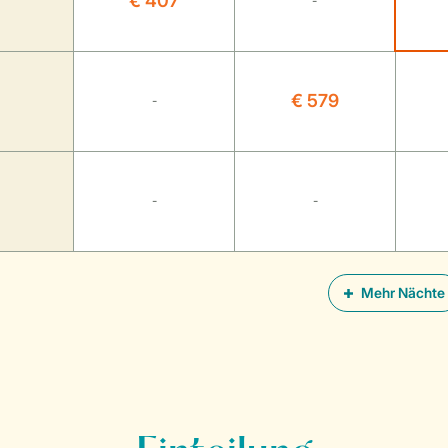
€ 407
-
€ 579
-
-
-
Mehr Nächte