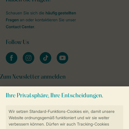
Haben Sie Fragen?
Schauen Sie sich die
häufig gestellten
Fragen
an oder kontaktieren Sie unser
Contact Center
.
Follow Us
facebook
instagram
tiktok
youtube
Zum Newsletter anmelden
Sicher und schnell zur Online-Buchung