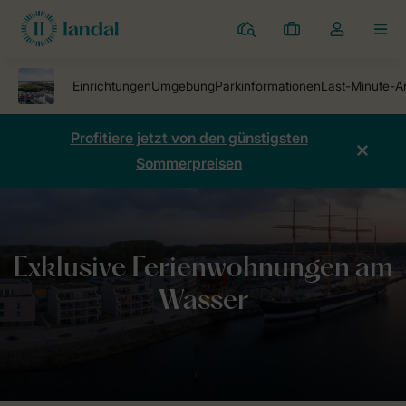
Ferienparks
Meine
Dropdown-
MEN
Buchungen
Menü
meines
Kontos
öffnen
Profitiere jetzt von den günstigsten
Sommerpreisen
Ferienparks
Beach-Resort Travemünde
Hafenpromenade