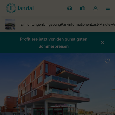
Ferienparks
Meine
Dropdown-
MEN
Buchungen
Menü
meines
Kontos
öffnen
Profitiere jetzt von den günstigsten
Sommerpreisen