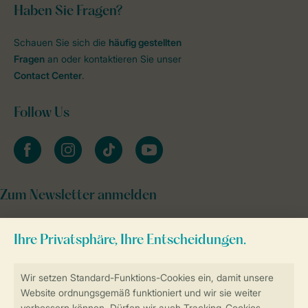
Haben Sie Fragen?
Schauen Sie sich die
häufig gestellten
Fragen
an oder kontaktieren Sie unser
Contact Center
.
Follow Us
facebook
instagram
tiktok
youtube
Zum Newsletter anmelden