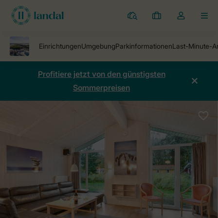
Ferienparks
Meine
Dropdown-
MEN
Buchungen
Menü
meines
Kontos
öffnen
Profitiere jetzt von den günstigsten
Sommerpreisen