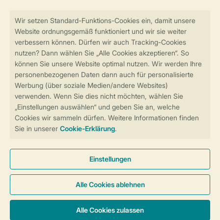
Sicher und schnell zur Online-Buchung
Sichere Datenübertragung
Sicheres Bezahlen
Sicherstellung Deiner Privatsphäre
Weitere Informationen und Einstellungen
Allgemeine Bedingungen
Impressum
Datenschutz
Cookies und Banner
Barrierefreiheit
© 2026 Landal GreenParks GmbH