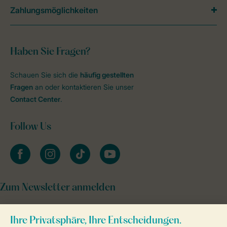
Zahlungsmöglichkeiten
Haben Sie Fragen?
Schauen Sie sich die
häufig gestellten
Fragen
an oder kontaktieren Sie unser
Contact Center
.
Follow Us
facebook
instagram
tiktok
youtube
Zum Newsletter anmelden