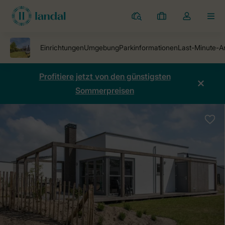
Ferienparks
Meine
Dropdown-
MEN
Buchungen
Menü
meines
Kontos
öffnen
Profitiere jetzt von den günstigsten
Sommerpreisen