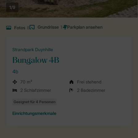
1/9
Grundrisse
1
Fotos
8
Strandpark Duynhille
Bungalow 4B
4b
70 m²
Frei stehend
2 Schlafzimmer
2 Badezimmer
Einrichtungsmerkmale