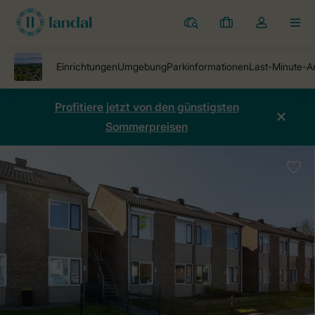
Ferienparks
Meine
Dropdown-
MEN
Buchungen
Menü
meines
Kontos
öffnen
Profitiere jetzt von den günstigsten
Sommerpreisen