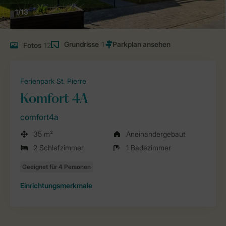
1/13
Grundrisse
1
Fotos
12
Ferienpark St. Pierre
Komfort 4A
comfort4a
35 m²
Aneinandergebaut
2 Schlafzimmer
1 Badezimmer
Einrichtungsmerkmale