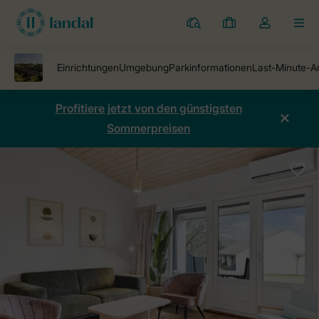
Ferienparks
Meine
Dropdown-
MEN
Buchungen
Menü
meines
Kontos
öffnen
Profitiere jetzt von den günstigsten
Sommerpreisen