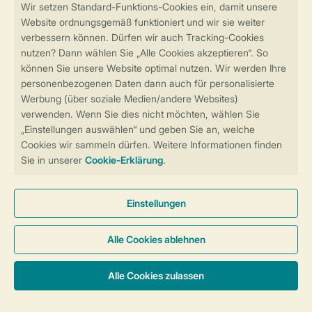
Sicher und schnell zur Online-Buchung
Sichere Datenübertragung
Sicheres Bezahlen
Sicherstellung Deiner Privatsphäre
Weitere Informationen und Einstellungen
Allgemeine Bedingungen
Impressum
Datenschutz
Cookies und Banner
Barrierefreiheit
© 2026 Landal GreenParks GmbH