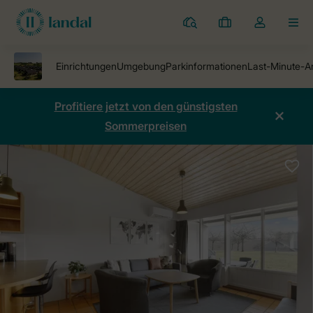
Ferienparks
Meine
Dropdown-
MEN
Buchungen
Menü
meines
Kontos
öffnen
Profitiere jetzt von den günstigsten
Sommerpreisen