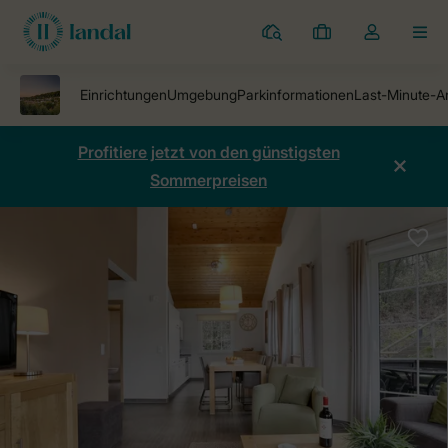
Ferienparks
Meine
Dropdown-
MEN
Buchungen
Menü
meines
Kontos
öffnen
Profitiere jetzt von den günstigsten
Sommerpreisen