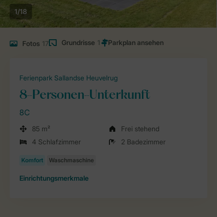
1/18
Grundrisse
1
Fotos
17
Ferienpark Sallandse Heuvelrug
8-Personen-Unterkunft
8C
85 m²
Frei stehend
4 Schlafzimmer
2 Badezimmer
Einrichtungsmerkmale