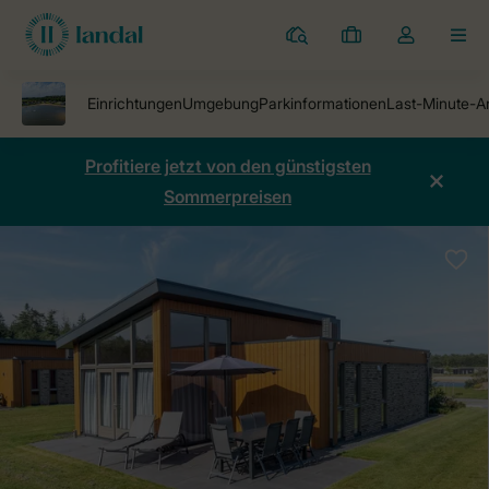
Ferienparks
Meine
Dropdown-
MEN
Buchungen
Menü
meines
Kontos
öffnen
Profitiere jetzt von den günstigsten
Sommerpreisen