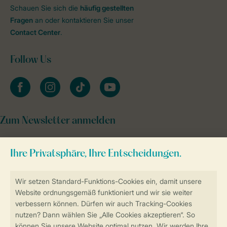
Schauen Sie sich die
häufig gestellten
Fragen
an oder kontaktieren Sie unser
Contact Center
.
Follow Us
facebook
instagram
tiktok
youtube
Zum Newsletter anmelden
Sicher und schnell zur Online-Buchung