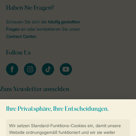
Haben Sie Fragen?
Schauen Sie sich die
häufig gestellten
Fragen
an oder kontaktieren Sie unser
Contact Center
.
Follow Us
facebook
instagram
tiktok
youtube
Zum Newsletter anmelden