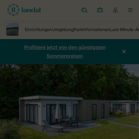
Ferienparks
Meine
Dropdown-
MEN
Buchungen
Menü
meines
Kontos
öffnen
Profitiere jetzt von den günstigsten
Sommerpreisen