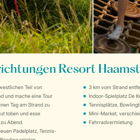
richtungen Resort Haams
westlichen Teil von
3 km vom Strand entfe
ad und mache eine Tour
Indoor-Spielplatz De 
inen Tag am Strand zu
Tennisplätze, Bowling
hut toben und esse
Mini-Market, verschie
 zu Abend.
Fahrradvermietung
euen Padelplatz, Tennis-
Bowling spielen.