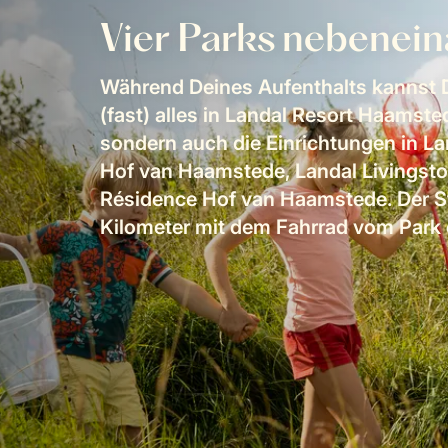
Vier Parks nebenei
Während Deines Aufenthalts kannst D
(fast) alles in Landal Resort Haamste
sondern auch die Einrichtungen in La
Hof van Haamstede, Landal Livingst
Résidence Hof van Haamstede. Der St
Kilometer mit dem Fahrrad vom Park e