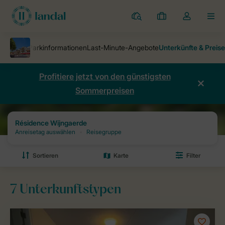
Ferienparks
Meine
Dropdown-
MEN
Buchungen
Menü
meines
Kontos
öffnen
Profitiere jetzt von den günstigsten
Sommerpreisen
Ferienparks
Résidence Wijngaerde
Preise und Verfügbarkeiten