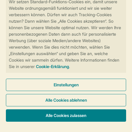
Sicher und schnell zur Online-Buchung
Sichere Datenübertragung
Sicheres Bezahlen
Sicherstellung Deiner Privatsphäre
Weitere Informationen und Einstellungen
Allgemeine Bedingungen
Impressum
Datenschutz
Cookies und Banner
Barrierefreiheit
© 2026 Landal GreenParks GmbH