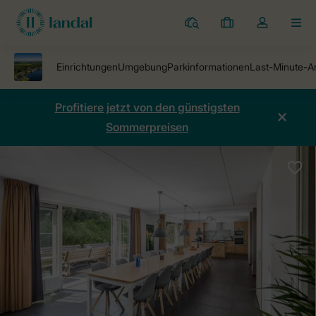
Ferienparks
Meine
Dropdown-
MEN
Buchungen
Menü
meines
Kontos
öffnen
Profitiere jetzt von den günstigsten
Sommerpreisen