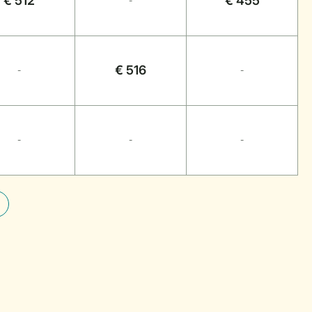
€ 512
€ 455
-
€ 516
-
-
-
-
-