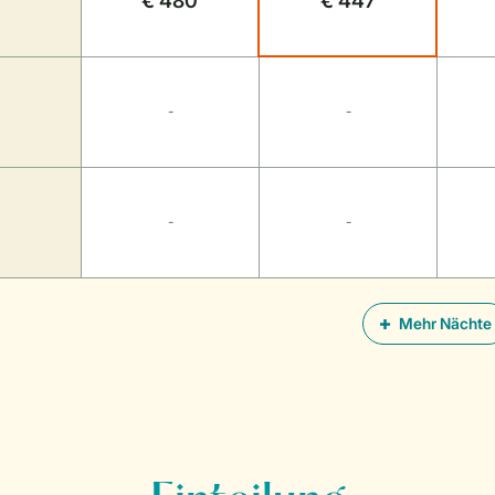
€ 480
€ 447
-
-
-
-
Mehr Nächte