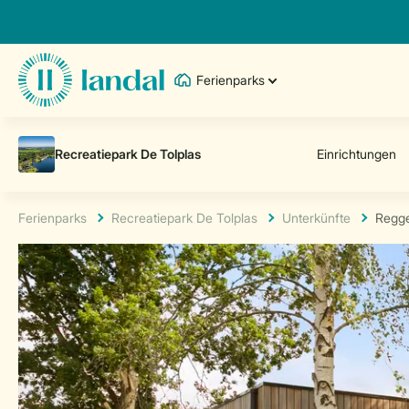
Ferienparks
Ferienparks
Recreatiepark De Tolplas
Unterkünfte
Regg