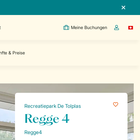
t
Meine Buchungen
Switc
Dropdown-Me
Recreatiepark De Tolplas
Regge 4
Regge4