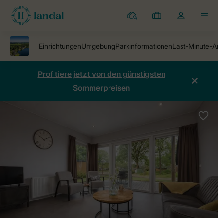
Ferienparks
Meine
Dropdown-
MEN
Buchungen
Menü
meines
Kontos
öffnen
Profitiere jetzt von den günstigsten
Sommerpreisen