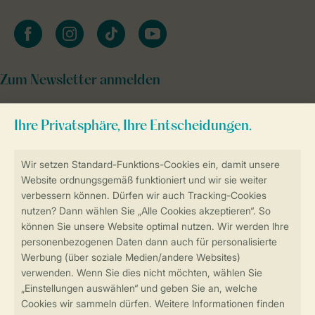
facebook
instagram
tiktok
youtube
Zum Newsletter anmelden
Sicher und schnell zur Online-Buchung
Sichere Datenübertragung
Sicheres Bezahlen
Sicherstellung Deiner Privatsphäre