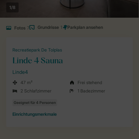
1/8
Grundrisse
1
Fotos
7
Recreatiepark De Tolplas
Linde 4 Sauna
Linde4
47 m²
Frei stehend
2 Schlafzimmer
1 Badezimmer
Einrichtungsmerkmale