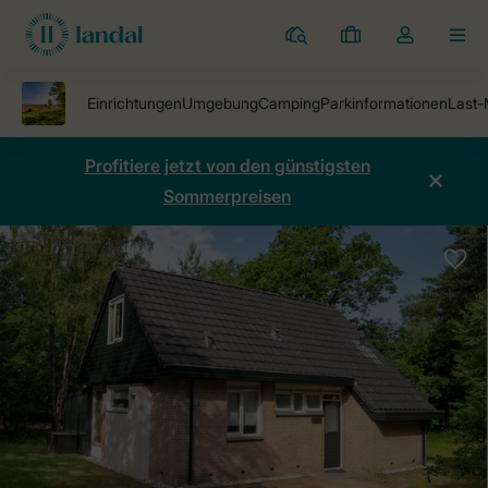
Ferienparks
Meine
Dropdown-
MEN
Buchungen
Menü
meines
Kontos
öffnen
Profitiere jetzt von den günstigsten
Sommerpreisen