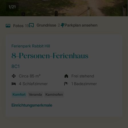
1/21
Grundrisse
2
Fotos
19
Ferienpark Rabbit Hill
8-Personen-Ferienhaus
8C1
Circa 85 m²
Frei stehend
4 Schlafzimmer
1 Badezimmer
Einrichtungsmerkmale