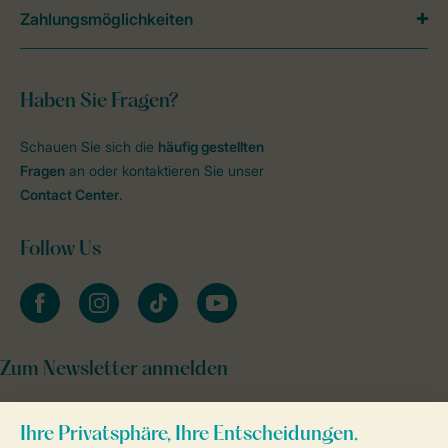
Zahlungsmöglichkeiten
Haben Sie Fragen?
Schauen Sie sich die
häufig gestellten
Fragen
an oder kontaktieren Sie unser
Contact Center
.
Follow Us
facebook
instagram
tiktok
youtube
Zum Newsletter anmelden