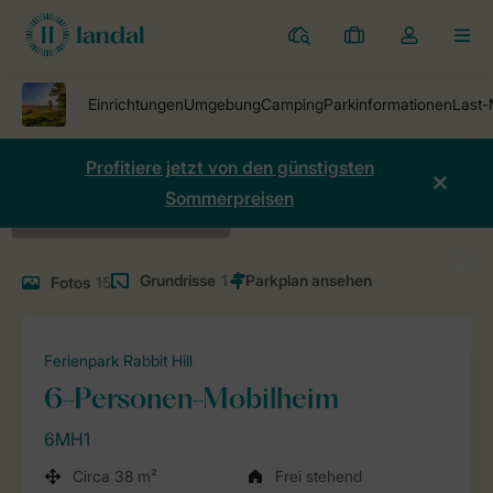
Ferienparks
Meine
Dropdown-
MEN
Buchungen
Menü
meines
Kontos
öffnen
Profitiere jetzt von den günstigsten
Sommerpreisen
Grundrisse
1
Fotos
15
Ferienpark Rabbit Hill
6-Personen-Mobilheim
6MH1
Circa 38 m²
Frei stehend