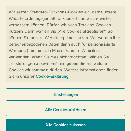
Sicher und schnell zur Online-Buchung
Sichere Datenübertragung
Sicheres Bezahlen
Sicherstellung Deiner Privatsphäre
Weitere Informationen und Einstellungen
Allgemeine Bedingungen
Impressum
Datenschutz
Cookies und Banner
Barrierefreiheit
© 2026 Landal GreenParks GmbH