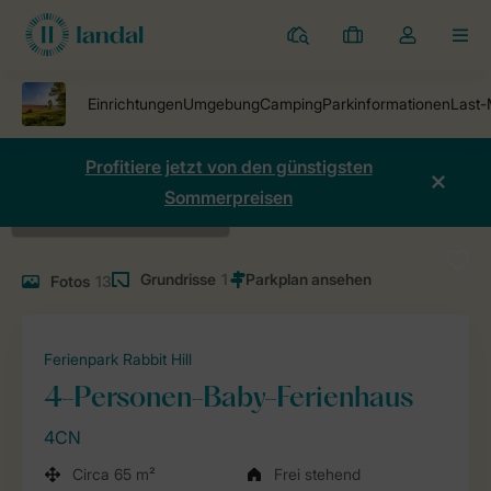
Ferienparks
Meine
Dropdown-
MEN
Buchungen
Menü
meines
Kontos
öffnen
Profitiere jetzt von den günstigsten
Sommerpreisen
Grundrisse
1
Fotos
13
Ferienpark Rabbit Hill
4-Personen-Baby-Ferienhaus
4CN
Circa 65 m²
Frei stehend