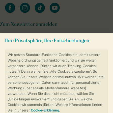
facebook
instagram
tiktok
youtube
Zum Newsletter anmelden
Sicher und schnell zur Online-Buchung
Sichere Datenübertragung
Sicheres Bezahlen
Sicherstellung Deiner Privatsphäre