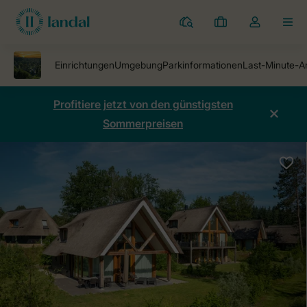
Ferienparks
Meine
Dropdown-
MEN
Buchungen
Menü
meines
Kontos
öffnen
Profitiere jetzt von den günstigsten
Sommerpreisen