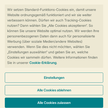
Sicher und schnell zur Online-Buchung
Sichere Datenübertragung
Sicheres Bezahlen
Sicherstellung Deiner Privatsphäre
Weitere Informationen und Einstellungen
Allgemeine Bedingungen
Impressum
Datenschutz
Cookies und Banner
Barrierefreiheit
© 2026 Landal GreenParks GmbH