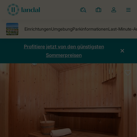
Ferienparks
Meine
Dropdown-
MEN
Buchungen
Menü
meines
Kontos
öffnen
Profitiere jetzt von den günstigsten
Sommerpreisen