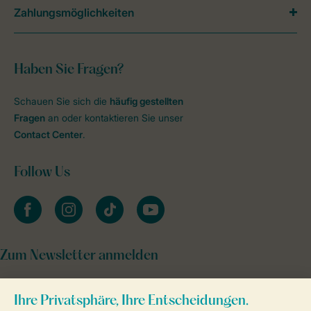
Zahlungsmöglichkeiten
Haben Sie Fragen?
Schauen Sie sich die
häufig gestellten
Fragen
an oder kontaktieren Sie unser
Contact Center
.
Follow Us
facebook
instagram
tiktok
youtube
Zum Newsletter anmelden