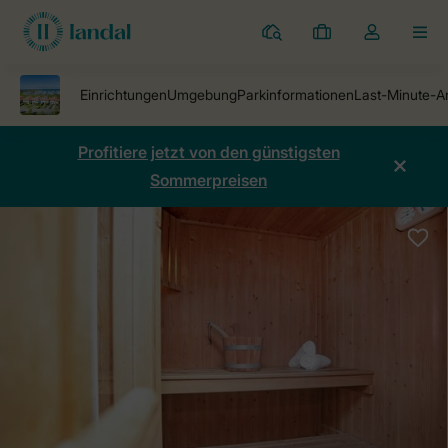
Ferienparks
Meine
Dropdown-
MEN
Buchungen
Menü
meines
Kontos
öffnen
Profitiere jetzt von den günstigsten
Sommerpreisen