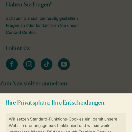
Haben Sie Fragen?
Schauen Sie sich die
häufig gestellten
Fragen
an oder kontaktieren Sie unser
Contact Center
.
Follow Us
facebook
instagram
tiktok
youtube
Zum Newsletter anmelden