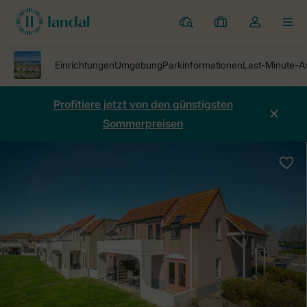
Ferienparks
Meine
Dropdown-
MEN
Buchungen
Menü
meines
Kontos
öffnen
Profitiere jetzt von den günstigsten
Sommerpreisen