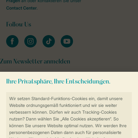
Fragen
an oder kontaktieren Sie unser
Contact Center
.
Follow Us
facebook
instagram
tiktok
youtube
Zum Newsletter anmelden
Sicher und schnell zur Online-Buchung
Sichere Datenübertragung
Sicheres Bezahlen