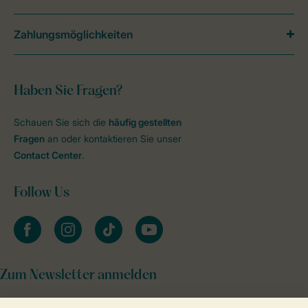
Zahlungsmöglichkeiten
Haben Sie Fragen?
Schauen Sie sich die
häufig gestellten
Fragen
an oder kontaktieren Sie unser
Contact Center
.
Follow Us
facebook
instagram
tiktok
youtube
Zum Newsletter anmelden