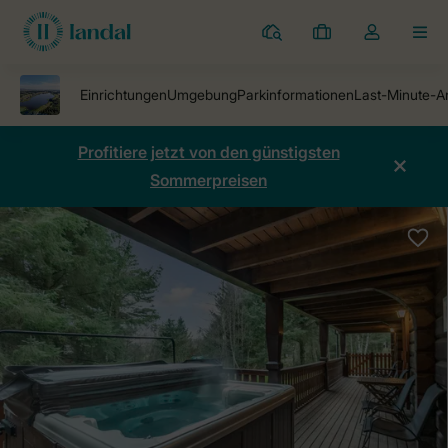
Ferienparks
Meine
Dropdown-
MEN
Buchungen
Menü
meines
Kontos
öffnen
Profitiere jetzt von den günstigsten
Sommerpreisen