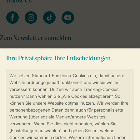
Follow Us
facebook
instagram
tiktok
youtube
Zum Newsletter anmelden
Sicher und schnell zur Online-Buchung
Sichere Datenübertragung
Sicheres Bezahlen
Sicherstellung Deiner Privatsphäre