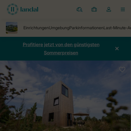
Ferienparks
Meine
Dropdown-
MEN
Buchungen
Menü
meines
Kontos
öffnen
Profitiere jetzt von den günstigsten
Sommerpreisen