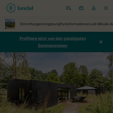
Ferienparks
Meine
Dropdown-
MEN
Buchungen
Menü
meines
Kontos
öffnen
Profitiere jetzt von den günstigsten
Sommerpreisen