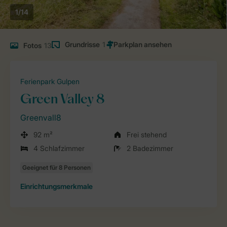
1/14
Grundrisse
1
Fotos
13
Ferienpark Gulpen
Green Valley 8
Greenvall8
92 m²
Frei stehend
4 Schlafzimmer
2 Badezimmer
Einrichtungsmerkmale