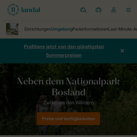
Ferienparks
Meine
Dropdown-
MEN
Buchungen
Menü
meines
Kontos
öffnen
Profitiere jetzt von den günstigsten
Sommerpreisen
Ferienparks
Park Eksel
Umgebung
Preise und Verfügbarkeiten