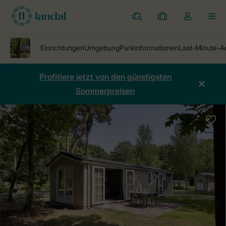
Ferienparks
Meine
Dropdown-
MEN
Buchungen
Menü
meines
Kontos
öffnen
Profitiere jetzt von den günstigsten
Sommerpreisen