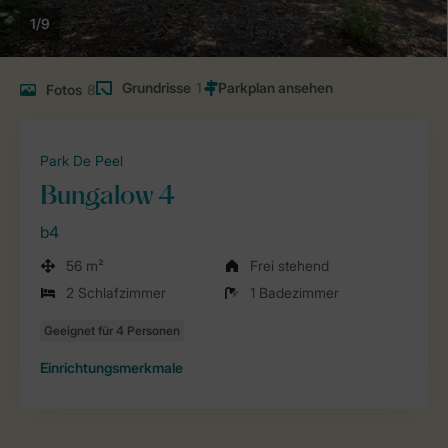
1/9
Grundrisse
1
Fotos
8
Park De Peel
Bungalow 4
b4
56 m²
Frei stehend
2 Schlafzimmer
1 Badezimmer
Einrichtungsmerkmale