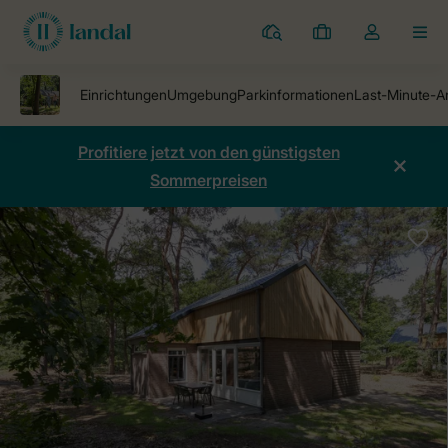
Ferienparks
Meine
Dropdown-
MEN
Buchungen
Menü
meines
Kontos
öffnen
Profitiere jetzt von den günstigsten
Sommerpreisen