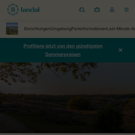
Ferienparks
Meine
Dropdown-
MEN
Buchungen
Menü
meines
Kontos
öffnen
Profitiere jetzt von den günstigsten
Sommerpreisen
Ferienparks
Bloemendaal aan Zee
Preise vergleichen