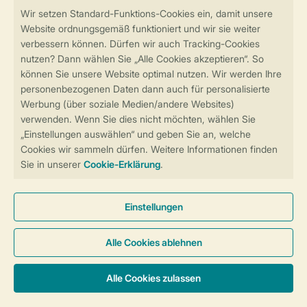
Sicher und schnell zur Online-Buchung
Sichere Datenübertragung
Sicheres Bezahlen
Sicherstellung Deiner Privatsphäre
Weitere Informationen und Einstellungen
Allgemeine Bedingungen
Impressum
Datenschutz
Cookies und Banner
Barrierefreiheit
© 2026 Landal GreenParks GmbH
Unterkünfte & Preise