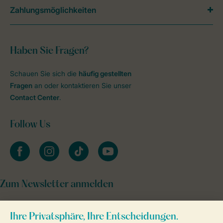
Zahlungsmöglichkeiten
Haben Sie Fragen?
Schauen Sie sich die
häufig gestellten
Fragen
an oder kontaktieren Sie unser
Contact Center
.
Follow Us
facebook
instagram
tiktok
youtube
Zum Newsletter anmelden