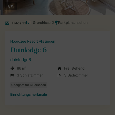
1/15
Grundrisse
2
Fotos
13
Noordzee Resort Vlissingen
Duinlodge 6
duinlodge6
86 m²
Frei stehend
3 Schlafzimmer
3 Badezimmer
Einrichtungsmerkmale