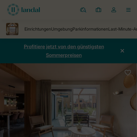
Ferienparks
Meine
Dropdown-
MEN
Buchungen
Menü
meines
Kontos
öffnen
Profitiere jetzt von den günstigsten
Sommerpreisen