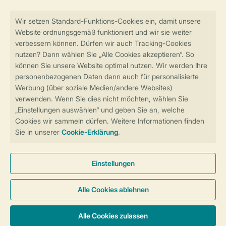
Sicher und schnell zur Online-Buchung
Sichere Datenübertragung
Sicheres Bezahlen
Sicherstellung Deiner Privatsphäre
Weitere Informationen und Einstellungen
Allgemeine Bedingungen
Impressum
Datenschutz
Cookies und Banner
Barrierefreiheit
© 2026 Landal GreenParks GmbH