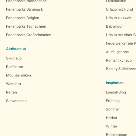
Ferienparks Niederlande
Luxusurlaub
Ferienparks Dänemark
Urlaub mit Hund
Ferienparks Belgien
Urlaub zu zweit
Ferienparks Tschechien
Babymoon
Ferienparks Großbritannien
Urlaub mit einer 
Feuerwerksfreie P
Aktivurlaub
Ausflugstipps
Skiurlaub
Romantikurlaub
Radfahren
Beauty & Wellnes
Mountainbiken
Inspiration
Wandern
Reiten
Landal-Blog
Schwimmen
Frühling
Sommer
Herbst
Winter
Brückentage