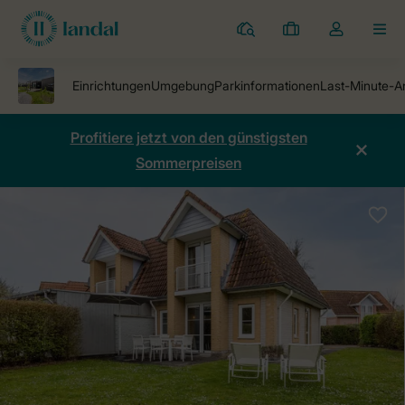
Ferienparks
Meine
Dropdown-
MEN
Buchungen
Menü
meines
Kontos
öffnen
Profitiere jetzt von den günstigsten
Sommerpreisen