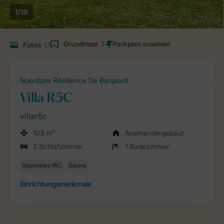
1/19
Grundrisse
2
Fotos
17
Noordzee Résidence De Banjaard
Villa R5C
villar5c
103 m²
Aneinandergebaut
2 Schlafzimmer
1 Badezimmer
Einrichtungsmerkmale