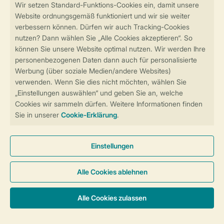
Sicher und schnell zur Online-Buchung
Sichere Datenübertragung
Sicheres Bezahlen
Sicherstellung Deiner Privatsphäre
Weitere Informationen und Einstellungen
Allgemeine Bedingungen
Impressum
Datenschutz
Cookies und Banner
Barrierefreiheit
© 2026 Landal GreenParks GmbH