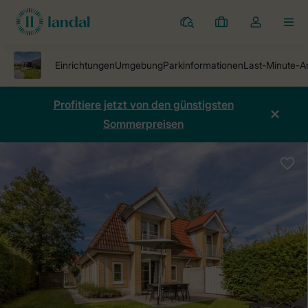
Ferienparks
Meine
Dropdown-
MEN
Buchungen
Menü
meines
Kontos
öffnen
Profitiere jetzt von den günstigsten
Sommerpreisen