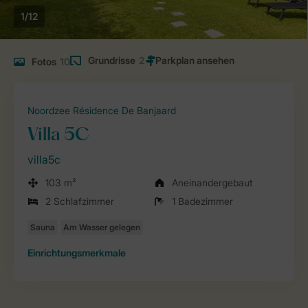
1/12
Grundrisse
2
Fotos
10
Noordzee Résidence De Banjaard
Villa 5C
villa5c
103 m²
Aneinandergebaut
2 Schlafzimmer
1 Badezimmer
Einrichtungsmerkmale