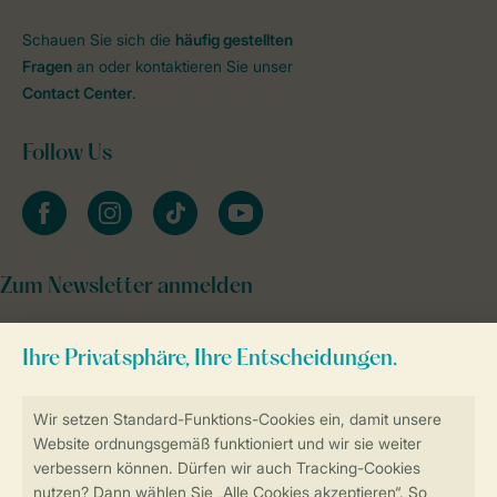
Schauen Sie sich die
häufig gestellten
Fragen
an oder kontaktieren Sie unser
Contact Center
.
Follow Us
facebook
instagram
tiktok
youtube
Zum Newsletter anmelden
Sicher und schnell zur Online-Buchung