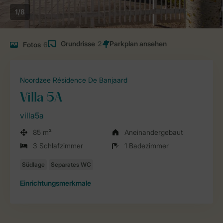
1/8
Grundrisse
2
Fotos
6
Noordzee Résidence De Banjaard
Villa 5A
villa5a
85 m²
Aneinandergebaut
3 Schlafzimmer
1 Badezimmer
Einrichtungsmerkmale