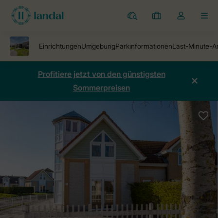
Ferienparks
Meine
Dropdown-
MEN
Buchungen
Menü
meines
Kontos
öffnen
Profitiere jetzt von den günstigsten
Sommerpreisen