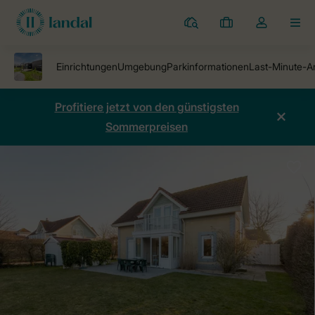
Ferienparks
Meine
Dropdown-
MEN
Buchungen
Menü
meines
Kontos
öffnen
Profitiere jetzt von den günstigsten
Sommerpreisen