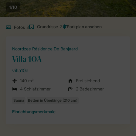
1/10
Grundrisse
2
Fotos
8
Noordzee Résidence De Banjaard
Villa 10A
villa10a
140 m²
Frei stehend
4 Schlafzimmer
2 Badezimmer
Einrichtungsmerkmale