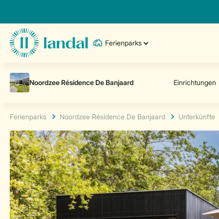
Ferienparks
Ferienparks
Noordzee Résidence De Banjaard
Unterkünfte