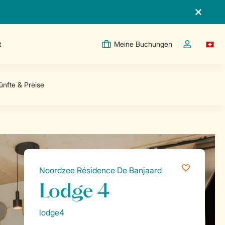
t
Meine Buchungen
Switc
Dropdown-Me
Noordzee Résidence De Banjaard
Lodge 4
lodge4