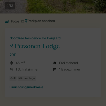
1/12
Fotos
12
Noordzee Résidence De Banjaard
2-Personen-Lodge
2BE
45 m²
Frei stehend
1 Schlafzimmer
1 Badezimmer
Einrichtungsmerkmale