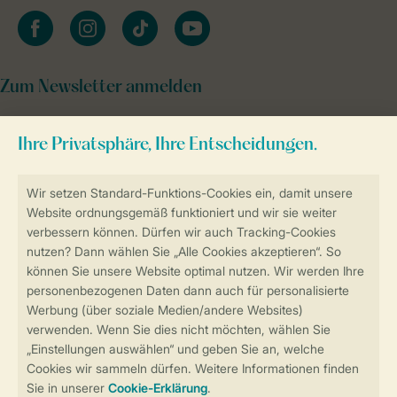
facebook
instagram
tiktok
youtube
Zum Newsletter anmelden
Sicher und schnell zur Online-Buchung
Sichere Datenübertragung
Sicheres Bezahlen
Sicherstellung Deiner Privatsphäre