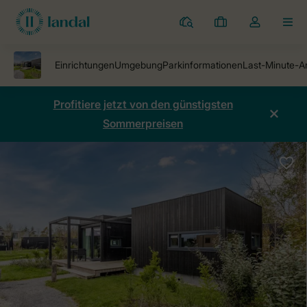
Ferienparks
Meine
Dropdown-
MEN
Buchungen
Menü
meines
Kontos
öffnen
Profitiere jetzt von den günstigsten
Sommerpreisen