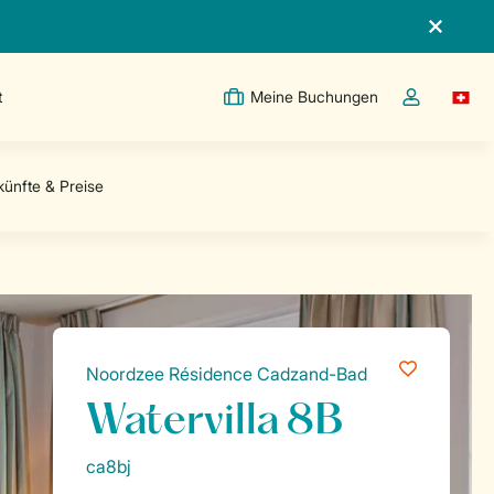
t
Meine Buchungen
Switc
Dropdown-Me
Noordzee Résidence Cadzand-Bad
Watervilla 8B
ca8bj