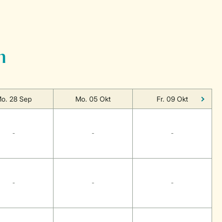
n
o. 28 Sep
Mo. 05 Okt
Fr. 09 Okt
-
-
-
-
-
-