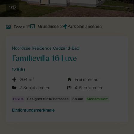
1/17
Grundrisse
2
Fotos
15
Noordzee Résidence Cadzand-Bad
Familievilla 16 Luxe
fv16lu
204 m²
Frei stehend
7 Schlafzimmer
4 Badezimmer
Einrichtungsmerkmale