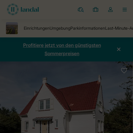
Ferienparks
Meine
Dropdown-
MEN
Buchungen
Menü
meines
Kontos
öffnen
Profitiere jetzt von den günstigsten
Sommerpreisen