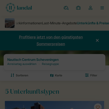
Ferienparks
Meine
Dropdown-
MEN
Buchungen
Menü
meines
Kontos
öffnen
Profitiere jetzt von den günstigsten
Sommerpreisen
Ferienparks
Nautisch Centrum Scheveningen
Preise und Verfügb