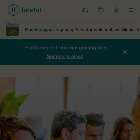
Ferienparks
Meine
Dropdown-
MEN
Buchungen
Menü
meines
Kontos
öffnen
Profitiere jetzt von den günstigsten
Sommerpreisen
Ferienparks
Nature Parc Saint Hubert
Einrichtungen