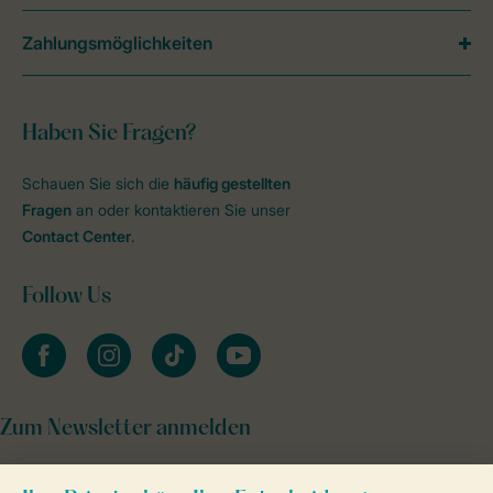
Zahlungsmöglichkeiten
Haben Sie Fragen?
Schauen Sie sich die
häufig gestellten
Fragen
an oder kontaktieren Sie unser
Contact Center
.
Follow Us
facebook
instagram
tiktok
youtube
Zum Newsletter anmelden