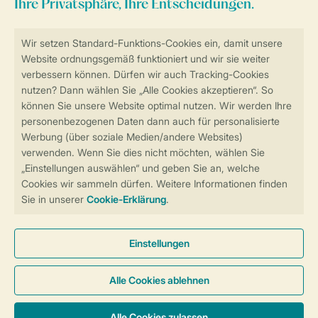
Sicher und schnell zur Online-Buchung
Sichere Datenübertragung
Sicheres Bezahlen
Sicherstellung Deiner Privatsphäre
Weitere Informationen und Einstellungen
Allgemeine Bedingungen
Impressum
Datenschutz
Cookies und Banner
Barrierefreiheit
© 2026 Landal GreenParks GmbH